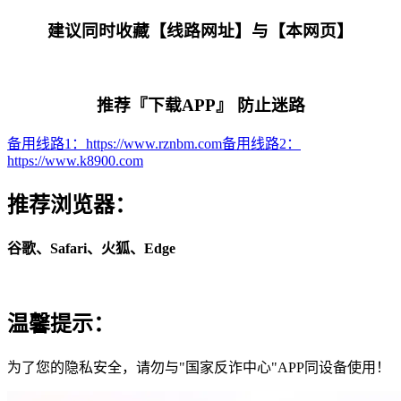
建议同时收藏【线路网址】与【本网页】
推荐『下载APP』 防止迷路
备用线路
1
：
https://www.rznbm.com
备用线路
2
：
https://www.k8900.com
推荐浏览器：
谷歌、Safari、火狐、Edge
温馨提示：
为了您的隐私安全，请勿与"国家反诈中心"APP同设备使用！