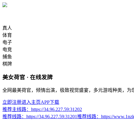
真人
体育
电子
电竞
捕鱼
棋牌
美女荷官 · 在线发牌
全网最美荷官，倾情出演，极致视觉盛宴，多元游戏种类，为
立即注册
进入主页
APP下载
推荐主线路：
https://34.96.227.59:31202
推荐线路：
https://34.96.227.59:31201
推荐线路：
https://www.1nz