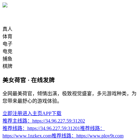
真人
体育
电子
电竞
捕鱼
棋牌
美女荷官 · 在线发牌
全网最美荷官，倾情出演，极致视觉盛宴，多元游戏种类，为
您带来最舒心的游戏体验。
立即注册
进入主页
APP下载
推荐主线路：
https://34.96.227.59:31202
推荐线路：
https://34.96.227.59:31201
推荐线路：
https://www.1nzkex.com
推荐线路：
https://www.plov9r.com