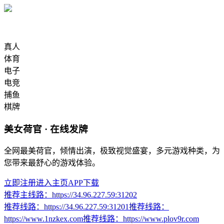
真人
体育
电子
电竞
捕鱼
棋牌
美女荷官 · 在线发牌
全网最美荷官，倾情出演，极致视觉盛宴，多元游戏种类，为
您带来最舒心的游戏体验。
立即注册
进入主页
APP下载
推荐主线路：
https://34.96.227.59:31202
推荐线路：
https://34.96.227.59:31201
推荐线路：
https://www.1nzkex.com
推荐线路：
https://www.plov9r.com